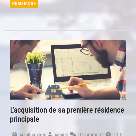
READ
READ MORE
MORE
L’acquisition de sa première résidence
L’acquisition
principale
de
14
admin
|
|
0 Comment
|
11 h
14 juillet 2019
admin