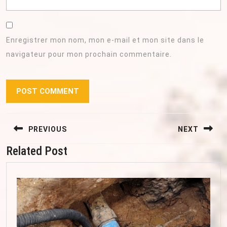
Enregistrer mon nom, mon e-mail et mon site dans le
navigateur pour mon prochain commentaire.
Navigation
PREVIOUS
NEXT
de
l’article
Related Post
Previous
Next
post:
post: