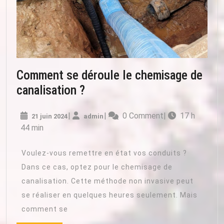
Comment se déroule le chemisage de
Comment
canalisation ?
se
21
admin
|
|
0 Comment
|
17 h
21 juin 2024
admin
déroule
juin
44 min
le
2024
chemisage
Voulez-vous remettre en état vos conduits ?
de
Dans ce cas, optez pour le chemisage de
canalisation
canalisation. Cette méthode non invasive peut
?
se réaliser en quelques heures seulement. Mais
comment se