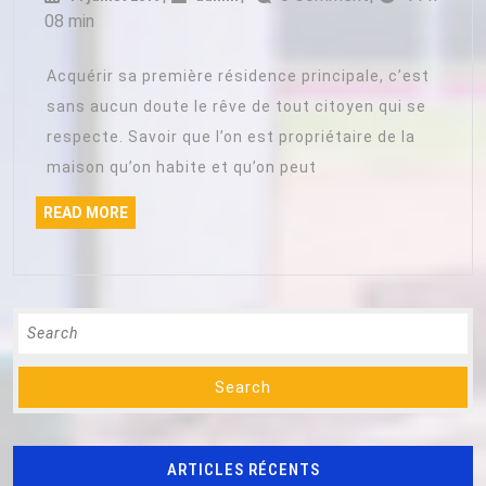
sa
juillet
08 min
première
2019
résidence
Acquérir sa première résidence principale, c’est
principale
sans aucun doute le rêve de tout citoyen qui se
respecte. Savoir que l’on est propriétaire de la
maison qu’on habite et qu’on peut
READ
READ MORE
MORE
Search
for:
ARTICLES RÉCENTS