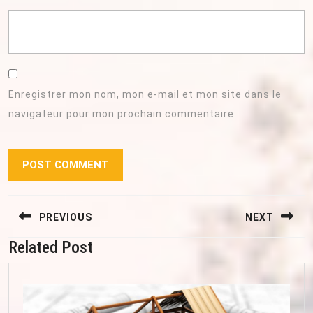
Enregistrer mon nom, mon e-mail et mon site dans le
navigateur pour mon prochain commentaire.
Navigation
PREVIOUS
NEXT
de
l’article
Related Post
Previous
Next
post:
post: