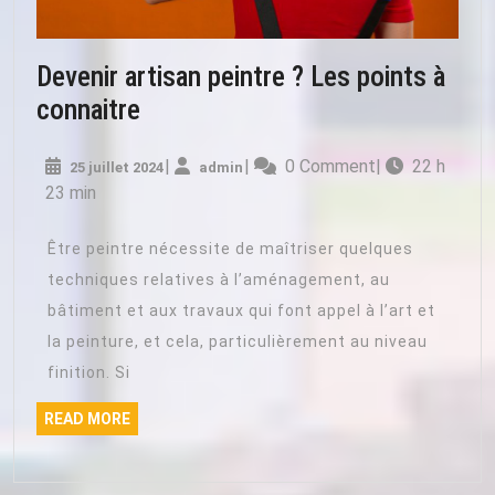
Devenir artisan peintre ? Les points à
Devenir
connaitre
artisan
25
admin
|
|
0 Comment
|
22 h
25 juillet 2024
peintre
admin
juillet
23 min
?
2024
Les
Être peintre nécessite de maîtriser quelques
points
techniques relatives à l’aménagement, au
à
bâtiment et aux travaux qui font appel à l’art et
connaitre
la peinture, et cela, particulièrement au niveau
finition. Si
READ
READ MORE
MORE