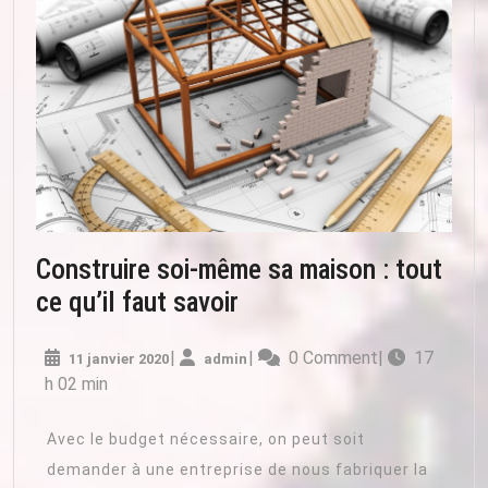
Construire soi-même sa maison : tout
Construire
ce qu’il faut savoir
soi-
11
admin
|
|
0 Comment
|
17
11 janvier 2020
admin
même
janvier
h 02 min
sa
2020
maison
Avec le budget nécessaire, on peut soit
:
demander à une entreprise de nous fabriquer la