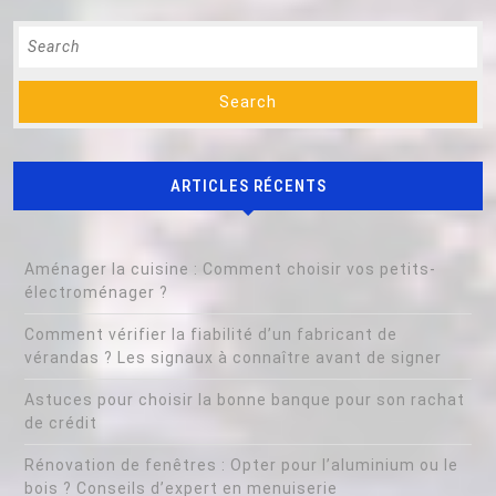
Search
for:
ARTICLES RÉCENTS
Aménager la cuisine : Comment choisir vos petits-
électroménager ?
Comment vérifier la fiabilité d’un fabricant de
vérandas ? Les signaux à connaître avant de signer
Astuces pour choisir la bonne banque pour son rachat
de crédit
Rénovation de fenêtres : Opter pour l’aluminium ou le
bois ? Conseils d’expert en menuiserie