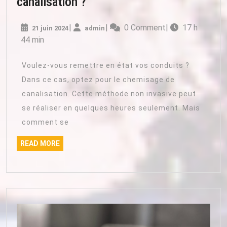
Comment
canalisation ?
se
21
admin
|
|
0 Comment
|
17 h
21 juin 2024
admin
déroule
juin
44 min
le
2024
chemisage
Voulez-vous remettre en état vos conduits ?
de
Dans ce cas, optez pour le chemisage de
canalisation
canalisation. Cette méthode non invasive peut
?
se réaliser en quelques heures seulement. Mais
comment se
READ
READ MORE
MORE