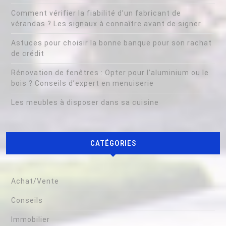
Comment vérifier la fiabilité d’un fabricant de
vérandas ? Les signaux à connaître avant de signer
Astuces pour choisir la bonne banque pour son rachat
de crédit
Rénovation de fenêtres : Opter pour l’aluminium ou le
bois ? Conseils d’expert en menuiserie
Les meubles à disposer dans sa cuisine
CATÉGORIES
Achat/Vente
Conseils
Immobilier