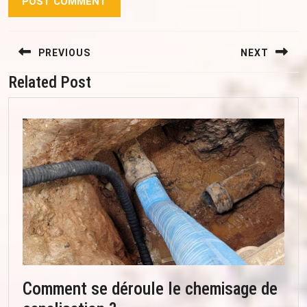
Navigation
PREVIOUS
NEXT
de
l’article
Related Post
Previous
Next
post:
post:
Comment se déroule le chemisage de