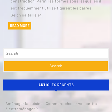
utilisations
construction. Parmi les formes sous lesquelles il
est fréquemment utilisé figurent les barres.
Selon sa taille et
READ
READ MORE
MORE
Search
for:
ARTICLES RÉCENTS
Aménager la cuisine : Comment choisir vos petits-
électroménager ?