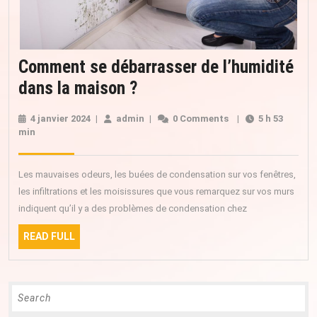
Comment se débarrasser de l’humidité
Comment
dans la maison ?
se
4 janvier 2024
4
|
admin
admin
|
0 Comments
|
5 h 53
débarrasser
min
janvier
2024
de
l’humidité
Les mauvaises odeurs, les buées de condensation sur vos fenêtres,
dans
les infiltrations et les moisissures que vous remarquez sur vos murs
indiquent qu’il y a des problèmes de condensation chez
la
maison ?
READ
READ FULL
FULL
Search
for: