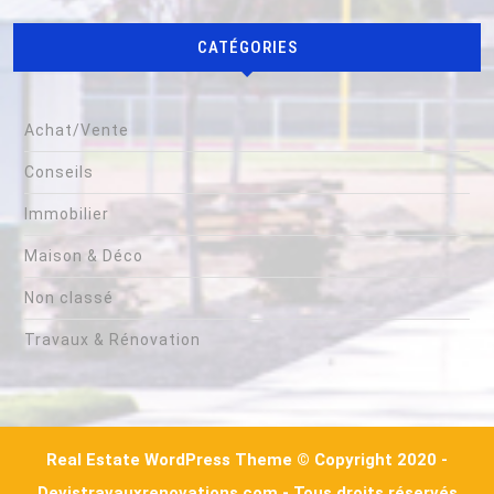
CATÉGORIES
Achat/Vente
Conseils
Immobilier
Maison & Déco
Non classé
Travaux & Rénovation
Real Estate WordPress Theme
© Copyright 2020 -
Devistravauxrenovations.com - Tous droits réservés