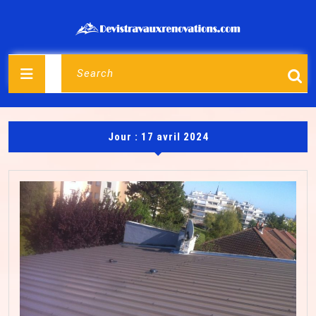
Skip
to
content
Open
Search
for:
Button
Jour :
17 avril 2024