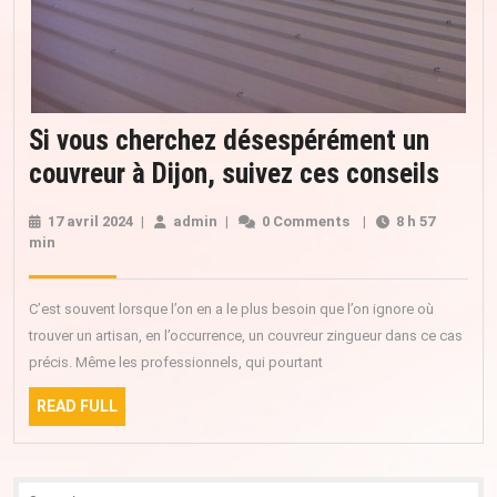
Si vous cherchez désespérément un
Si
couvreur à Dijon, suivez ces conseils
vous
17 avril 2024
17
|
admin
admin
|
0 Comments
|
8 h 57
cher
min
avril
2024
dése
un
C’est souvent lorsque l’on en a le plus besoin que l’on ignore où
couv
trouver un artisan, en l’occurrence, un couvreur zingueur dans ce cas
précis. Même les professionnels, qui pourtant
à
Dijon
READ
READ FULL
FULL
suiv
ces
Search