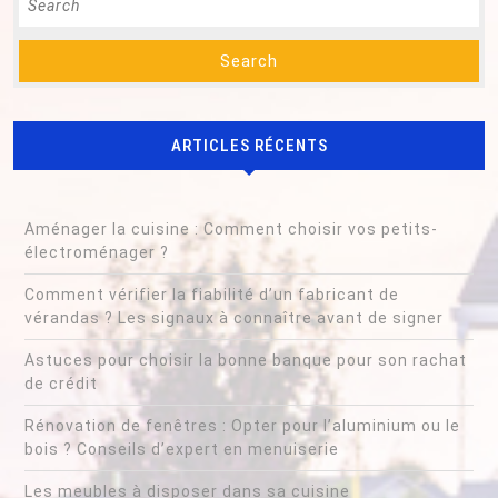
conse
for:
ARTICLES RÉCENTS
Aménager la cuisine : Comment choisir vos petits-
électroménager ?
Comment vérifier la fiabilité d’un fabricant de
vérandas ? Les signaux à connaître avant de signer
Astuces pour choisir la bonne banque pour son rachat
de crédit
Rénovation de fenêtres : Opter pour l’aluminium ou le
bois ? Conseils d’expert en menuiserie
Les meubles à disposer dans sa cuisine